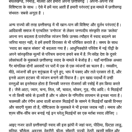
बघेलखण्ड, निमाड़, मालवा और हमारा अपना छत्तीसगढ़ । अपनी-अपनी रस
विशिष्टता के साथ । ऐसे में हमें याद आती हैं हमारी परंपराएं इस मामले में छत्तीसगढ़
संभवतः सबसे अनूठा है ।
अन्य राज्यो की तरह छत्तीसगढ़ में भी खान-पान की विशिष्ट और दुर्लभ परंपराएं है।
आदिवासी समाज में प्रचलित 'वनोपज' से लेकर जनपदीय संस्कृति तक 'कलेवा'
अपना रुप बदलता है.पारंपरिक व्यंजन सिर्फ उत्सव-त्यौहार में स्वाद बदलने का
जरिया मात्र नही, वे हमें हमारी विरासत से भी परिचित कराते है। समय के साथ
'स्वाद का सहज संसार' भी बदलता गया है। आधुनिकहोते परिवेश में नई पीढ़ी के
अपने सांस्कृतिक मूल्यों से परिचय कराना हमारे बस में है. निःसंदेह देश के दूसरे
लोकांचलों के मुकाबले छत्तीसगढ़ स्वाद के मामले मे बेजोड़ है। यहाँ मागंलिक अथवा
गैर मांगलिक दोनों अवसरों पर घरों में एक से एक व्यंजनों का चलन है। नमकीन,
मीठे, व्यंजनों की इन श्रृंखला में भुने हुए, भाप में पकाए और तले प्रकार तो है, और
इनसे अलग हटकर भी व्यंजन बनाने की रिवाज है। इन खाद्य पदार्थो में उन्ही
वस्तुओं का इस्तेमाल होता है जिनकी जरुरत रोजमर्रा की रसोई में हम किया करते
है। जैसे आटा, ज्वार, चना, तिल, जौ, चावल, चोकर, गुड़, गोंद आदि। ये मिठाईयाँ
न तो किसी सांचे से ढ़लती है और न ओवन के गणितीय तापमान से इनका नाता है।
चकमकी और रंगीन आभा वाली बाजारु मिठाईयाँ के सामने ये मिठाईयाँ खासी विनम्र
और सादगी युक्त तो है, पौष्टिकता के मुकाबले मे भी इनका जवाब नही। ममत्व और
श्रम सींच-सींच कर बनाई गई इन घरेलू मिठाईयों का एक मर्तबा स्वाद लीजिए ।
आइए नजर डालें छत्तीसगढ़ी स्वाद की इस झांपी में जहां फरा, पीठिया, छिटहा लाडू,
मुठिया, चौंसेला, अइरसा, देहरौरी, चीला, सोंहारी, पपची, ठेठरी, खुरमी सहित और