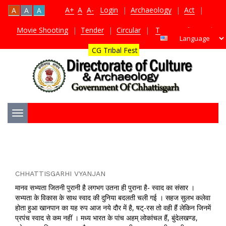
A+
A
A-
Login
|
Archaeology
|
Act
|
A
A
A
Movie Shooting
|
Tender
|
Circular
|
TDS Certificate
|
CG Tribal Fest
Toggle
navigation
CHHATTISGARHI VYANJAN
मानव सभ्यता जितनी पुरानी है लगभग उतना ही पुराना है- स्वाद का संसार ।
सभ्यता के विकास के साथ स्वाद की दुनिया बदलती चली गई । सहज सुलभ कलेवा
होता हुआ खानपान का यह रुप आज नये दौर में है, षट्-रस तो वही हैं लेकिन जिनमें
प्रपंच स्वाद से कम नहीं । मध्य भारत के पांच अहम् लोकांचल हैं, बुंदेलखण्ड,